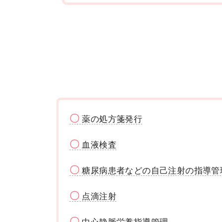
〇
薬の処方箋発行
〇
血液検査
〇
糖尿病患者などの自己注射の指導管
〇
点滴注射
〇