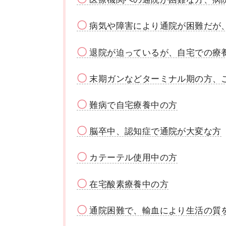
〇
病気や障害により通院が困難だが
〇
退院が迫っているが、自宅での療
〇
末期ガンなどターミナル期の方、
〇
難病で自宅療養中の方
〇
脳卒中、認知症で通院が大変な方
〇
カテーテル使用中の方
〇
在宅酸素療養中の方
〇
通院困難で、輸血により生活の質を